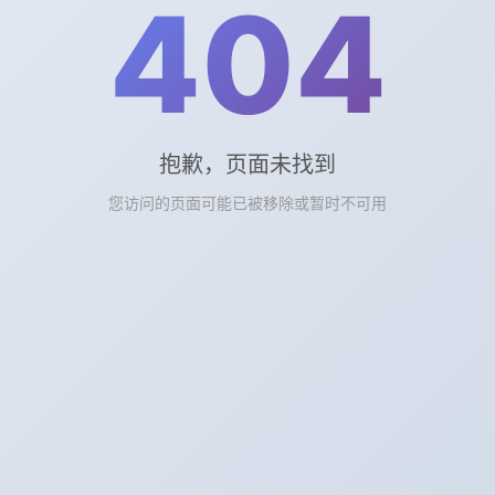
404
上一篇: 广州电子元器件
下一篇: 电子元器件光电子器件
抱歉，页面未找到
📌 相关文章
您访问的页面可能已被移除或暂时不可用
电子元器件光电子器件
场效应管使用效果怎么样
天津电子元器件回收
电源湿热循环测试
电子元器件烟雾传感器
电子元器件型号查询
重庆电子元器件厂家直销
QFN返修助焊剂涂布
🏷️ 热门标签