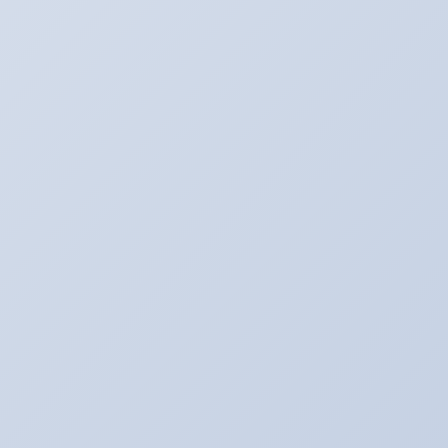
电子元器件品牌大全
电子元器件ZigBee模块
三极管引脚排列识别图
电源群脉冲测试要求
电子元器件压力传感器
热敏电阻温度系数查询
电子元器件过流保护
Buck电源环路稳定性测试
电子元器件储能墙
电子元器件功率器件
加速度计安装方向标注
保险座接触压力检查
电子元器件户用储能
电子元器件过载保护
养生学习网
刚速查
莫斯科孕
泊头市瀚海粮食机械设备
燃气设备
银发九九陪诊平台
求医问药网
奥达科
昊龙房产
合水苹果网
雷欧双头车床
贵阳市花溪区焜瀚国学文武学校
深圳市深控创自控科技有限公司