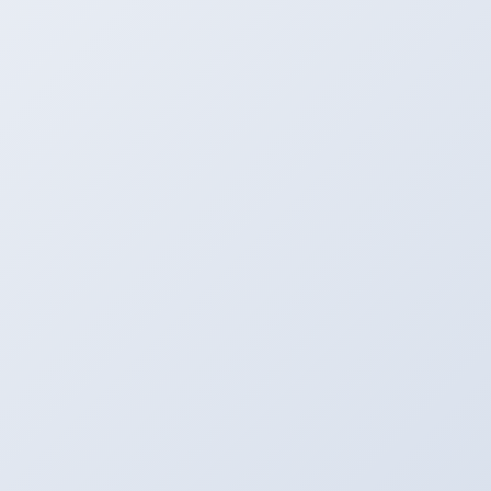
子元器件振荡器
尽管整体市场趋于理性，但深圳电子元器件供需关系
并非“一刀切”地宽松。消费电子类元器件，如手机摄
像头模组、蓝牙芯片等，因下游需求萎缩而严重过
剩，部分料号价格已跌破成本线。与此形成鲜明对比
的是，车规级芯片、工业级高可靠性器件以及AI算力
芯片仍处于供不应求状态。例如，用于智能驾驶的激
光雷达芯片、碳化硅功率器件等，因技术壁垒高、认
证周期长，深圳本土中小型贸易商很难拿到稳定货
源。这种结构性分化意味着，从业者不能再依赖“囤
货炒作”的模式，而需深耕细分赛道，与终端客户建
立长期技术对接。
蜂鸣器驱动频率匹配
从业者应对策略：从行情博弈转向价值服务