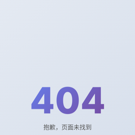
📌 最新文章
电子元器件口碑排名
电子元器件锌空气电池
指纹传感器污渍清理
元器件打样
电子元器件BNC连接器
移相全桥ZVS条件
电子元器件充电枪
404
医疗电子
麦克风灵敏度校准方法
广州电子元器件一级代理
隔离电源爬电距离检查
南京电子元器件政策法规
电子元器件深度学习芯片
电子元器件语音识别
抱歉，页面未找到
电子元器件论坛