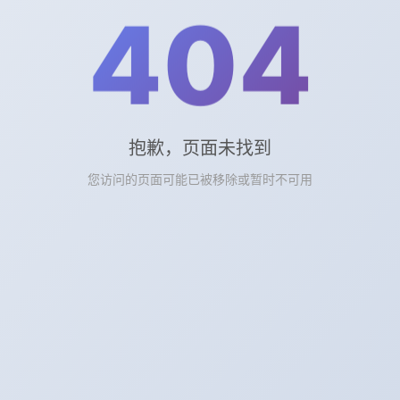
404
抱歉，页面未找到
您访问的页面可能已被移除或暂时不可用